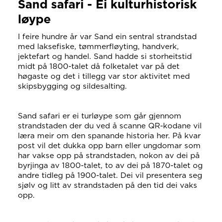
Sand safari - Ei kulturhistorisk
løype
I feire hundre år var Sand ein sentral strandstad
med laksefiske, tømmerfløyting, handverk,
jektefart og handel. Sand hadde si storheitstid
midt på 1800-talet då folketalet var på det
høgaste og det i tillegg var stor aktivitet med
skipsbygging og sildesalting.
Sand safari er ei turløype som går gjennom
strandstaden der du ved å scanne QR-kodane vil
læra meir om den spanande historia her. På kvar
post vil det dukka opp barn eller ungdomar som
har vakse opp på strandstaden, nokon av dei på
byrjinga av 1800-talet, to av dei på 1870-talet og
andre tidleg på 1900-talet. Dei vil presentera seg
sjølv og litt av strandstaden på den tid dei vaks
opp.