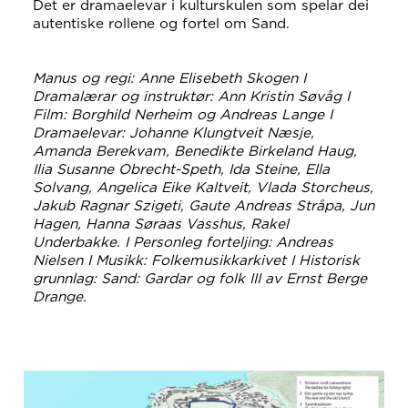
Det er dramaelevar i kulturskulen som spelar dei
autentiske rollene og fortel om Sand.
Manus og regi: Anne Elisebeth Skogen I
Dramalærar og instruktør: Ann Kristin Søvåg I
Film: Borghild Nerheim og Andreas Lange I
Dramaelevar: Johanne Klungtveit Næsje,
Amanda Berekvam, Benedikte Birkeland Haug,
Ilia Susanne Obrecht-Speth, Ida Steine, Ella
Solvang, Angelica Eike Kaltveit, Vlada Storcheus,
Jakub Ragnar Szigeti, Gaute Andreas Stråpa, Jun
Hagen, Hanna Søraas Vasshus, Rakel
Underbakke. I Personleg forteljing: Andreas
Nielsen I Musikk: Folkemusikkarkivet I Historisk
grunnlag: Sand: Gardar og folk III av Ernst Berge
Drange.