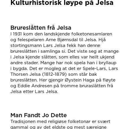
Kulturhistorisk løype på Jelsa
Brureslåtten frå Jelsa
I 1931 kom den landskjende folketonesamlaren
og felespelaren Arne Bjørnsdal til Jelsa. Hjå
stortingsmann Lars Jelsa fekk han denne
brureslåtten i samlinga si. Det viste seg at mange
i Jelsa kjende slåtten, som elles var heilt ukjend
andre stader. Mange har nok spela han i bryllaup
i bygda. Det er mogleg at det er Spele-Lars, Lars
Thorsen Jelsa (1812-1879) som står bak
brureslåtten. Her gjengir Øystein Haga på fløyte
og Eddie Andresen på tromme bruraslåtten frå
Jelsa etter Lars Jelsa.
Man Fandt Jo Dette
Tradisjonen med religiøse folketonar er svært
gammal og av det eldste og mest særeigne