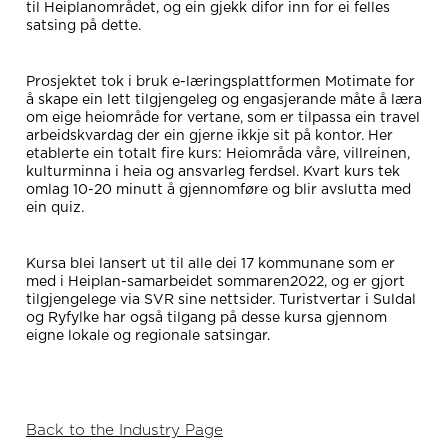
til Heiplanområdet, og ein gjekk difor inn for ei felles
satsing på dette.
Prosjektet tok i bruk e-læringsplattformen Motimate for
å skape ein lett tilgjengeleg og engasjerande måte å læra
om eige heiområde for vertane, som er tilpassa ein travel
arbeidskvardag der ein gjerne ikkje sit på kontor. Her
etablerte ein totalt fire kurs: Heiområda våre, villreinen,
kulturminna i heia og ansvarleg ferdsel. Kvart kurs tek
omlag 10-20 minutt å gjennomføre og blir avslutta med
ein quiz.
Kursa blei lansert ut til alle dei 17 kommunane som er
med i Heiplan-samarbeidet sommaren2022, og er gjort
tilgjengelege via SVR sine nettsider. Turistvertar i Suldal
og Ryfylke har også tilgang på desse kursa gjennom
eigne lokale og regionale satsingar.
Back to the Industry Page