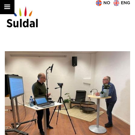
NO
ENG