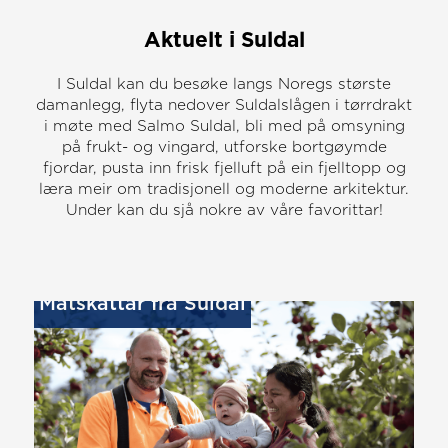
Aktuelt i Suldal
I Suldal kan du besøke langs Noregs største
damanlegg, flyta nedover Suldalslågen i tørrdrakt
i møte med Salmo Suldal, bli med på omsyning
på frukt- og vingard, utforske bortgøymde
fjordar, pusta inn frisk fjelluft på ein fjelltopp og
læra meir om tradisjonell og moderne arkitektur.
Under kan du sjå nokre av våre favorittar!
Matskattar frå Suldal