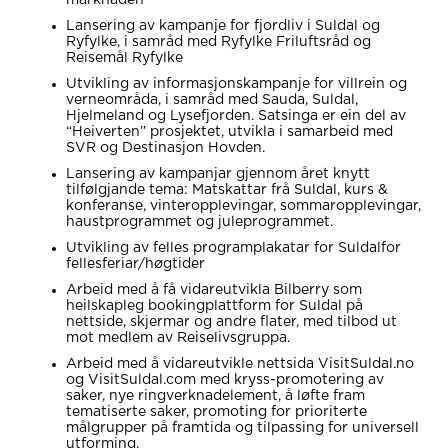
marknaden
Lansering av kampanje for fjordliv i Suldal og
Ryfylke, i samråd med Ryfylke Friluftsråd og
Reisemål Ryfylke
Utvikling av informasjonskampanje for villrein og
verneområda, i samråd med Sauda, Suldal,
Hjelmeland og Lysefjorden. Satsinga er ein del av
“Heiverten” prosjektet, utvikla i samarbeid med
SVR og Destinasjon Hovden.
Lansering av kampanjar gjennom året knytt
tilfølgjande tema: Matskattar frå Suldal, kurs &
konferanse, vinteropplevingar, sommaropplevingar,
haustprogrammet og juleprogrammet.
Utvikling av felles programplakatar for Suldalfor
fellesferiar/høgtider
Arbeid med å få vidareutvikla Bilberry som
heilskapleg bookingplattform for Suldal på
nettside, skjermar og andre flater, med tilbod ut
mot medlem av Reiselivsgruppa.
Arbeid med å vidareutvikle nettsida VisitSuldal.no
og VisitSuldal.com med kryss-promotering av
saker, nye ringverknadelement, å løfte fram
tematiserte saker, promoting for prioriterte
målgrupper på framtida og tilpassing for universell
utforming.