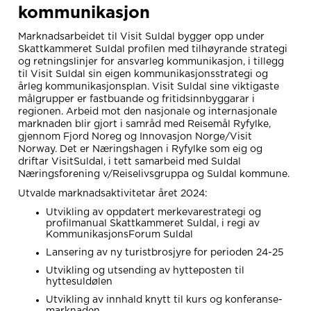
kommunikasjon
Marknadsarbeidet til Visit Suldal bygger opp under
Skattkammeret Suldal profilen med tilhøyrande strategi
og retningslinjer for ansvarleg kommunikasjon, i tillegg
til Visit Suldal sin eigen kommunikasjonsstrategi og
årleg kommunikasjonsplan. Visit Suldal sine viktigaste
målgrupper er fastbuande og fritidsinnbyggarar i
regionen. Arbeid mot den nasjonale og internasjonale
marknaden blir gjort i samråd med Reisemål Ryfylke,
gjennom Fjord Noreg og Innovasjon Norge/Visit
Norway. Det er Næringshagen i Ryfylke som eig og
driftar VisitSuldal, i tett samarbeid med Suldal
Næringsforening v/Reiselivsgruppa og Suldal kommune.
Utvalde marknadsaktivitetar året 2024:
Utvikling av oppdatert merkevarestrategi og
profilmanual Skattkammeret Suldal, i regi av
KommunikasjonsForum Suldal
Lansering av ny turistbrosjyre for perioden 24-25
Utvikling og utsending av hytteposten til
hyttesuldølen
Utvikling av innhald knytt til kurs og konferanse-