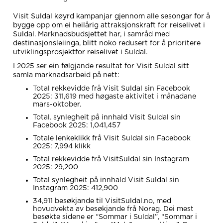
Visit Suldal køyrd kampanjar gjennom alle sesongar for å
bygge opp om ei heilårig attraksjonskraft for reiselivet i
Suldal. Marknadsbudsjettet har, i samråd med
destinasjonsleiinga, blitt noko redusert for å prioritere
utviklingsprosjektfor reiselivet i Suldal.
I 2025 ser ein følgjande resultat for Visit Suldal sitt
samla marknadsarbeid på nett:
Total rekkevidde frå Visit Suldal sin Facebook
2025: 311,619 med høgaste aktivitet i månadane
mars-oktober.
Total. synlegheit på innhald Visit Suldal sin
Facebook 2025: 1,041,457
Totale lenkeklikk frå Visit Suldal sin Facebook
2025: 7,994 klikk
Total rekkevidde frå VisitSuldal sin Instagram
2025: 29,200
Total synlegheit på innhald Visit Suldal sin
Instagram 2025: 412,900
34,911
besøkjande til VisitSuldal.no, med
hovudvekta av besøkjande frå Noreg. Dei mest
besøkte sidene er “Sommar i Suldal”, “Sommar i