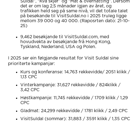
Suldal”, “Kva skjer” og “Mat & overnatting”. Dersom
det er om lag 2,5 månader igjen av året, og
trafikken held seg på same nivå, vil det totale talet
på besøkande til VisitSuldal.no i 2025 truleg ligge
mellom 39 000 og 40 000. (Raposrten dato: 21-10-
25)
9,462 besøkjande til VisitSuldal.com, med
hovudvekta av besøkjande frå Hong Kong,
Tyskland, Nederland, USA og Polen.
I 2025 ser ein følgjande resultat for Visit Suldal sine
prioriterte kampanjar:
Kurs og konferanse: 14,763 rekkevidde/ 2051 klikk /
1,13 CPC
Vinterkampanje: 31,627 rekkevidde / 824klikk /
3,42 CPC
Høstkampanje: 11,745 rekkevidde / 1709 klikk / 1,29
CPC
Gladmat: 24,299 rekkevidde / 1781 klikk / 2,49 CPC
VisitSuldal (sommar): 31,883 / 3591 klikk / 1,35 CPC