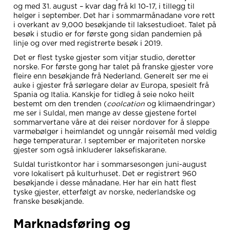
og med 31. august – kvar dag frå kl 10-17, i tillegg til
helger i september. Det har i sommarmånadane vore rett
i overkant av 9,000 besøkjande til laksestudioet. Talet på
besøk i studio er for første gong sidan pandemien på
linje og over med registrerte besøk i 2019.
Det er flest tyske gjester som vitjar studio, deretter
norske. For første gong har talet på franske gjester vore
fleire enn besøkjande frå Nederland. Generelt ser me ei
auke i gjester frå sørlegare delar av Europa, spesielt frå
Spania og Italia. Kanskje for tidleg å seie noko heilt
bestemt om den trenden (
coolcation
og klimaendringar)
me ser i Suldal, men mange av desse gjestene fortel
sommarvertane våre at dei reiser nordover for å sleppe
varmebølger i heimlandet og unngår reisemål med veldig
høge temperaturar. I september er majoriteten norske
gjester som også inkluderer laksefiskarane.
Suldal turistkontor har i sommarsesongen juni-august
vore lokalisert på kulturhuset. Det er registrert 960
besøkjande i desse månadane. Her har ein hatt flest
tyske gjester, etterfølgt av norske, nederlandske og
franske besøkjande.
Marknadsføring og