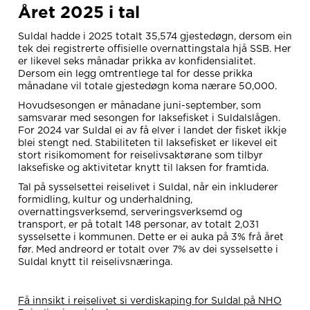
Året 2025 i tal
Suldal hadde i 2025 totalt 35,574 gjestedøgn, dersom ein
tek dei registrerte offisielle overnattingstala hjå SSB. Her
er likevel seks månadar prikka av konfidensialitet.
Dersom ein legg omtrentlege tal for desse prikka
månadane vil totale gjestedøgn koma nærare 50,000.
Hovudsesongen er månadane juni-september, som
samsvarar med sesongen for laksefisket i Suldalslågen.
For 2024 var Suldal ei av få elver i landet der fisket ikkje
blei stengt ned. Stabiliteten til laksefisket er likevel eit
stort risikomoment for reiselivsaktørane som tilbyr
laksefiske og aktivitetar knytt til laksen for framtida.
Tal på sysselsettei reiselivet i Suldal, når ein inkluderer
formidling, kultur og underhaldning,
overnattingsverksemd, serveringsverksemd og
transport, er på totalt 148 personar, av totalt 2,031
sysselsette i kommunen. Dette er ei auka på 3% frå året
før. Med andreord er totalt over 7% av dei sysselsette i
Suldal knytt til reiselivsnæringa.
Få innsikt i reiselivet si verdiskaping for Suldal på NHO