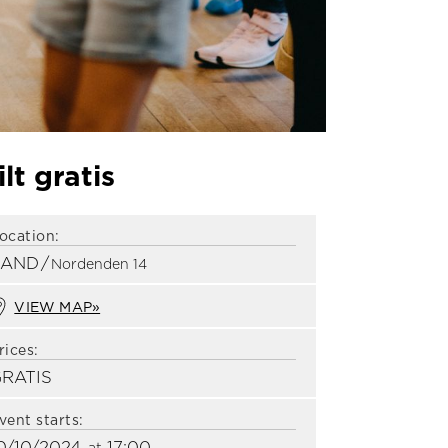
lt gratis
ocation:
SAND
/
Nordenden 14
VIEW MAP»
rices:
RATIS
vent starts:
0/10/2024
17:00