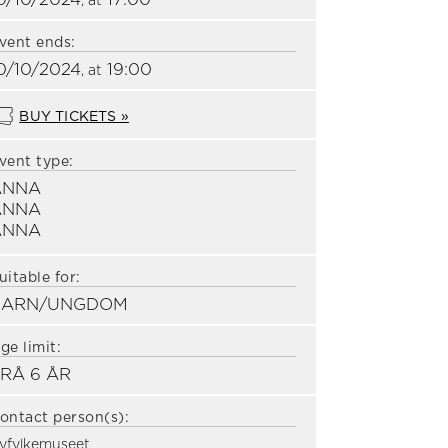
, at
vent ends:
0/10/2024
19:00
, at
BUY TICKETS »
vent type:
ANNA
ANNA
ANNA
uitable for:
BARN/UNGDOM
ge limit:
RÅ 6 ÅR
ontact person(s):
yfylkemuseet