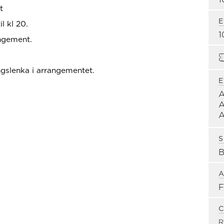
t
E
l kl 20.
1
angement.
slenka i arrangementet.
E
S
A
F
C
R