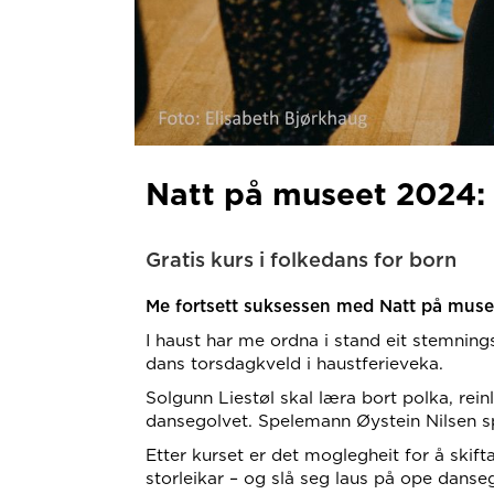
Natt på museet 2024: F
Gratis kurs i folkedans for born
Me fortsett suksessen med Natt på musee
I haust har me ordna i stand eit stemnings
dans torsdagkveld i haustferieveka.
Solgunn Liestøl skal læra bort polka, rein
dansegolvet. Spelemann Øystein Nilsen sp
Etter kurset er det moglegheit for å skifta
storleikar – og slå seg laus på ope dans