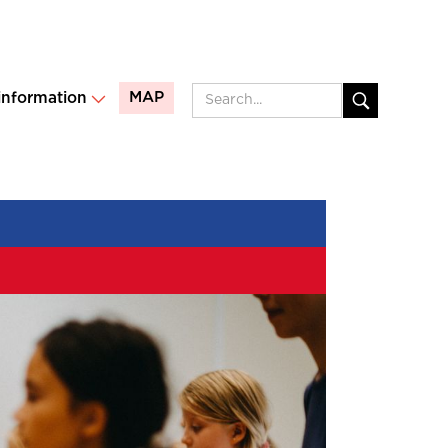
MAP
 information