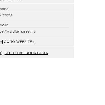
hone:
2792950
mail:
ost@ryfylkemuseet.no
GO TO WEBSITE »
GO TO FACEBOOK PAGE»