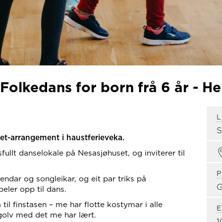
olkedans for born frå 6 år - Hei
L
t-arrangement i haustferieveka.
fullt danselokale på Nesasjøhuset, og inviterer til
P
lendar og songleikar, og eit par triks på
G
eler opp til dans.
 til finstasen – me har flotte kostymar i alle
E
egolv med det me har lært.
1