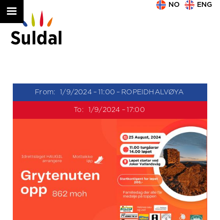
NO
ENG
From:
1/9/2024
–
11:00
–
ROPEIDHALVØYA
To:
1/9/2024
–
17:00