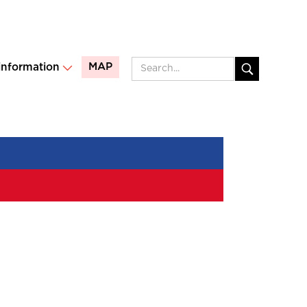
MAP
 information