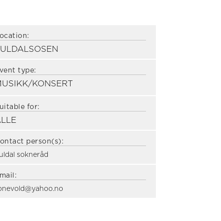
ocation:
SULDALSOSEN
vent type:
MUSIKK/KONSERT
uitable for:
ALLE
ontact person(s):
uldal sokneråd
mail:
onevold@yahoo.no