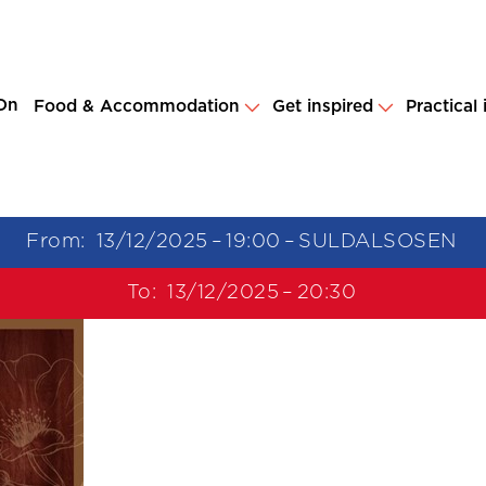
On
Food & Accommodation
Get inspired
Practical
From:
13/12/2025
–
19:00
–
SULDALSOSEN
To:
13/12/2025
–
20:30