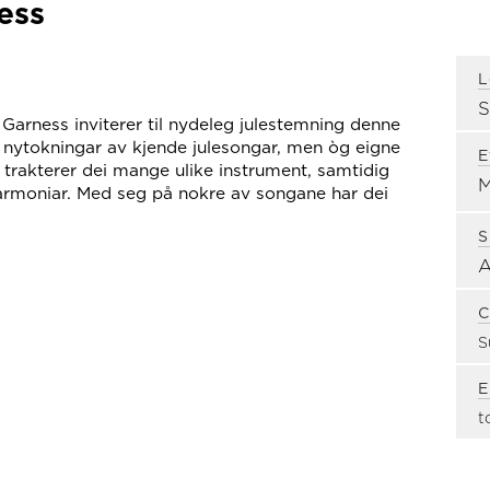
ess
L
 Garness inviterer til nydeleg julestemning denne
 nytokningar av kjende julesongar, men òg eigne
E
 trakterer dei mange ulike instrument, samtidig
armoniar. Med seg på nokre av songane har dei
S
C
S
E
t