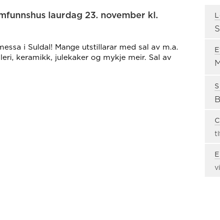
mfunnshus laurdag 23. november kl.
L
essa i Suldal! Mange utstillarar med sal av m.a.
E
eri, keramikk, julekaker og mykje meir. Sal av
S
C
t
E
v