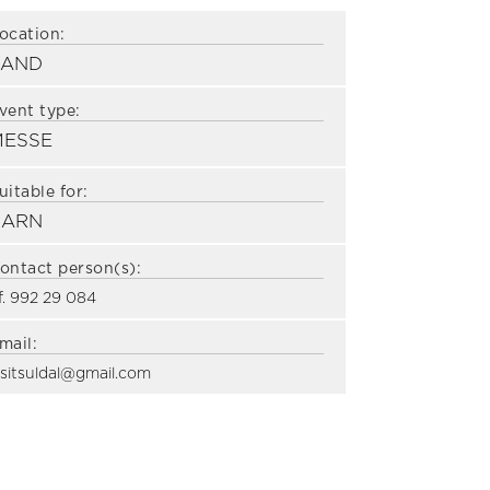
ocation:
SAND
vent type:
MESSE
uitable for:
BARN
ontact person(s):
lf. 992 29 084
mail:
isitsuldal@gmail.com