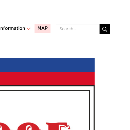
MAP
 information