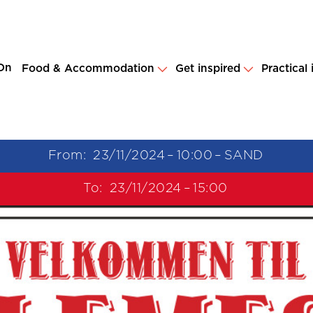
On
Food & Accommodation
Get inspired
Practical
From:
23/11/2024
–
10:00
–
SAND
To:
23/11/2024
–
15:00