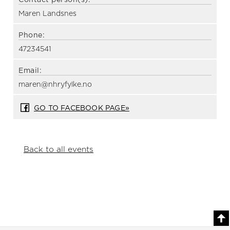
Maren Landsnes
Phone:
47234541
Email:
maren@nhryfylke.no
GO TO FACEBOOK PAGE»
Back to all events