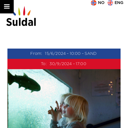
NO
ENG
From:
15/6/2024
–
10:00
–
SAND
To:
30/9/2024
–
17:00