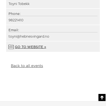
Toyni Tobekk
Phone:
98221410
Email:
toyni@hebnesvingard.no
GO TO WEBSITE »
Back to all events