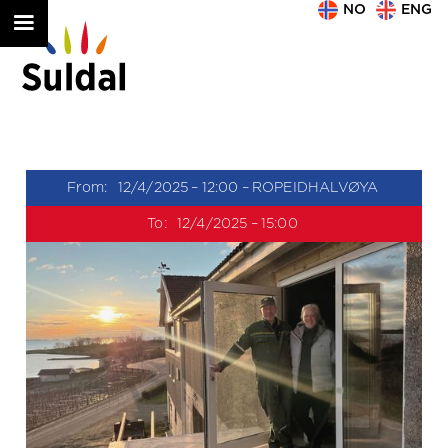
NO
ENG
From:
12/4/2025
–
12:00
–
ROPEIDHALVØYA
To:
12/4/2025
–
15:00