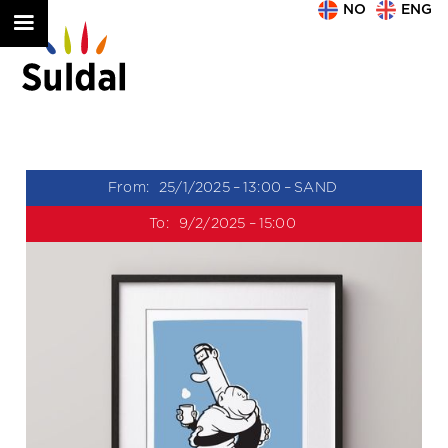
NO
ENG
From:
25/1/2025
–
13:00
–
SAND
To:
9/2/2025
–
15:00