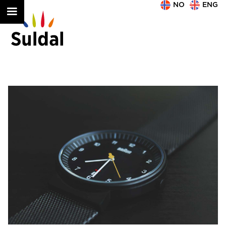
NO
ENG