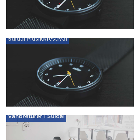
Suldal Musikkfestival
Vandreturer i Suldal