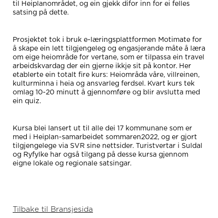
til Heiplanområdet, og ein gjekk difor inn for ei felles
satsing på dette.
Prosjektet tok i bruk e-læringsplattformen Motimate for
å skape ein lett tilgjengeleg og engasjerande måte å læra
om eige heiområde for vertane, som er tilpassa ein travel
arbeidskvardag der ein gjerne ikkje sit på kontor. Her
etablerte ein totalt fire kurs: Heiområda våre, villreinen,
kulturminna i heia og ansvarleg ferdsel. Kvart kurs tek
omlag 10-20 minutt å gjennomføre og blir avslutta med
ein quiz.
Kursa blei lansert ut til alle dei 17 kommunane som er
med i Heiplan-samarbeidet sommaren2022, og er gjort
tilgjengelege via SVR sine nettsider. Turistvertar i Suldal
og Ryfylke har også tilgang på desse kursa gjennom
eigne lokale og regionale satsingar.
Tilbake til Bransjesida