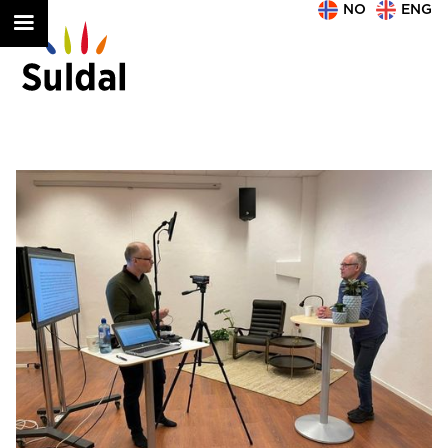
NO
ENG