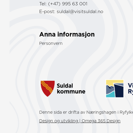
Tel: (+47) 995 63 001
E-post:
suldal@visitsuldal.no
Anna informasjon
Personvern
Denne sida er drifta av Næringshagen i Ryfyl
Design og utvikling | Omega 365 Design