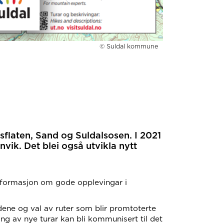
© Suldal kommune
flaten, Sand og Suldalsosen. I 2021
vik. Det blei også utvikla nytt
l informasjon om gode opplevingar i
ndene og val av ruter som blir promtoterte
ng av nye turar kan bli kommunisert til det