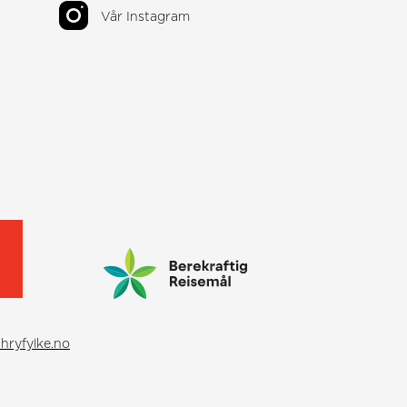
Vår Instagram
hryfylke.no