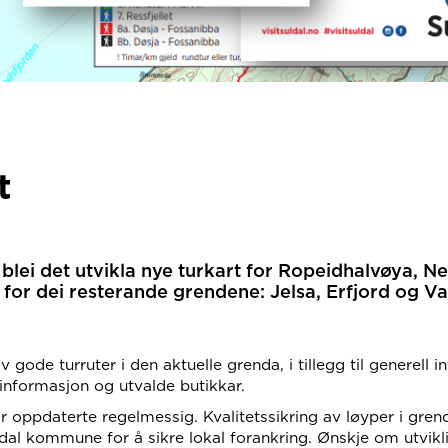
t
ei det utvikla nye turkart for Ropeidhalvøya, Nes
 for dei resterande grendene: Jelsa, Erfjord og Van
av gode turruter i den aktuelle grenda, i tillegg til generel
stinformasjon og utvalde butikkar.
blir oppdaterte regelmessig. Kvalitetssikring av løyper i gre
dal kommune for å sikre lokal forankring. Ønskje om utvikli