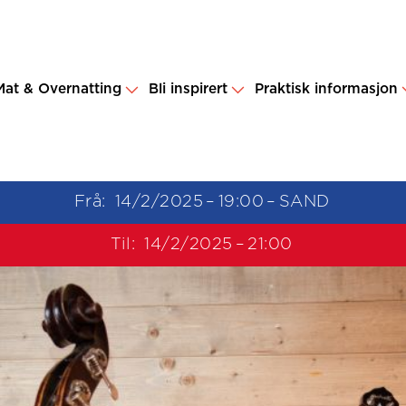
Mat & Overnatting
Bli inspirert
Praktisk informasjon
Frå:
14/2/2025
–
19:00
–
SAND
Til:
14/2/2025
–
21:00