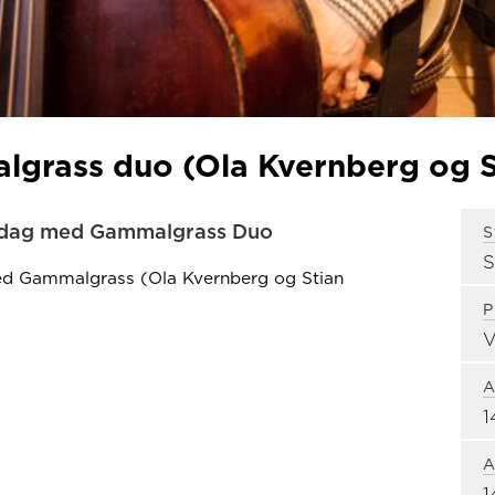
lgrass duo (Ola Kvernberg og S
 fredag med Gammalgrass Duo
S
 med Gammalgrass (Ola Kvernberg og Stian
P
V
A
1
A