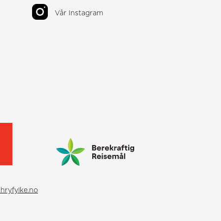
Vår Instagram
hryfylke.no