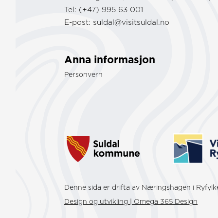
Tel: (+47) 995 63 001
E-post:
suldal@visitsuldal.no
Anna informasjon
Personvern
Denne sida er drifta av Næringshagen i Ryfyl
Design og utvikling | Omega 365 Design