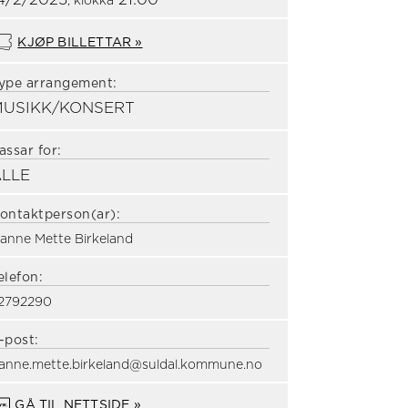
4/2/2025
21:00
, klokka
KJØP BILLETTAR »
ype arrangement:
MUSIKK/KONSERT
assar for:
ALLE
ontaktperson(ar):
anne Mette Birkeland
elefon:
2792290
-post:
anne.mette.birkeland@suldal.kommune.no
GÅ TIL NETTSIDE »