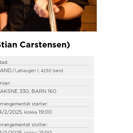
tian Carstensen)
tad:
SAND
/
Løhaugen 1, 4230 Sand
risar:
AKSNE 330, BARN 160
rrangementet starter:
4/2/2025
19:00
, klokka
rrangementet slutter: