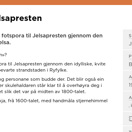
lsapresten
i fotspora til Jelsapresten gjennom den
S
elsa.
n»?
P
ra til Jelsapresten gjennom den idylliske, kvite
B
evarte strandstaden i Ryfylke.
A
 og personane som budde der. Det blir også ein
1
er skulehaldaren står klar til å overhøyra deg i
 slik det var på midten av 1800-talet.
A
kja, frå 1600-talet, med handmåla stjernehimmel
,