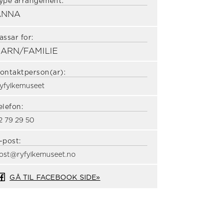
ype arrangement:
ANNA
assar for:
ARN/FAMILIE
ontaktperson(ar):
yfylkemuseet
elefon:
2 79 29 50
-post:
ost@ryfylkemuseet.no
GÅ TIL FACEBOOK SIDE»