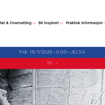
Mat & Overnatting
Bli inspirert
Praktisk informasjon
Frå:
19/7/2025
–
0:00
–
JELSA
Til:
–