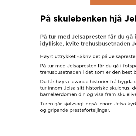
På skulebenken hjå Je
På tur med Jelsapresten får du gå 
idylliske, kvite trehusbusetnaden J
Høyrt uttrykket «Skriv det på Jelsapreste
På tur med Jelsapresten får du gå i fotspo
trehusbusetnaden i det som er den best b
Du får høyra levande historier frå bygda
tur innom Jelsa sitt historiske skulehus, d
barnelærdomen din og visa fram skulelivet
Turen går sjølvsagt også innom Jelsa kyr
og gripande presteforteljingar.