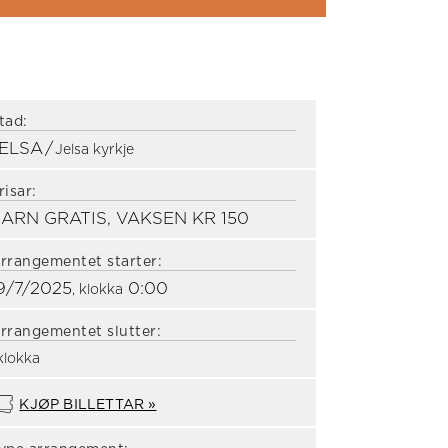
tad:
JELSA
/
Jelsa kyrkje
risar:
ARN GRATIS, VAKSEN KR 150
rrangementet starter:
9/7/2025
0:00
, klokka
rrangementet slutter:
 klokka
KJØP BILLETTAR »