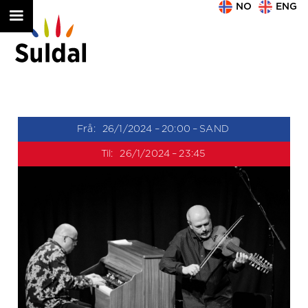
NO
ENG
Frå:
26/1/2024
–
20:00
–
SAND
Til:
26/1/2024
–
23:45