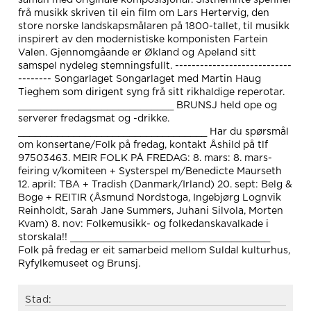
frå musikk skriven til ein film om Lars Hertervig, den
store norske landskapsmålaren på 1800-tallet, til musikk
inspirert av den modernistiske komponisten Fartein
Valen. Gjennomgåande er Økland og Apeland sitt
samspel nydeleg stemningsfullt. ----------------------------
-------- Songarlaget Songarlaget med Martin Haug
Tieghem som dirigent syng frå sitt rikhaldige reperotar.
____________________________ BRUNSJ held ope og
serverer fredagsmat og -drikke.
__________________________________ Har du spørsmål
om konsertane/Folk på fredag, kontakt Åshild på tlf
97503463. MEIR FOLK PÅ FREDAG: 8. mars: 8. mars-
feiring v/komiteen + Systerspel m/Benedicte Maurseth
12. april: TBA + Tradish (Danmark/Irland) 20. sept: Belg &
Boge + REITIR (Åsmund Nordstoga, Ingebjørg Lognvik
Reinholdt, Sarah Jane Summers, Juhani Silvola, Morten
Kvam) 8. nov: Folkemusikk- og folkedanskavalkade i
storskala!! ____________________________________
Folk på fredag er eit samarbeid mellom Suldal kulturhus,
Ryfylkemuseet og Brunsj.
Stad: