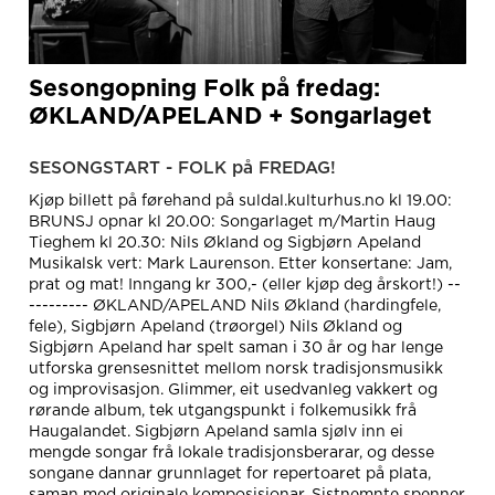
Sesongopning Folk på fredag:
ØKLAND/APELAND + Songarlaget
SESONGSTART - FOLK på FREDAG!
Kjøp billett på førehand på suldal.kulturhus.no kl 19.00:
BRUNSJ opnar kl 20.00: Songarlaget m/Martin Haug
Tieghem kl 20.30: Nils Økland og Sigbjørn Apeland
Musikalsk vert: Mark Laurenson. Etter konsertane: Jam,
prat og mat! Inngang kr 300,- (eller kjøp deg årskort!) --
--------- ØKLAND/APELAND Nils Økland (hardingfele,
fele), Sigbjørn Apeland (trøorgel) Nils Økland og
Sigbjørn Apeland har spelt saman i 30 år og har lenge
utforska grensesnittet mellom norsk tradisjonsmusikk
og improvisasjon. Glimmer, eit usedvanleg vakkert og
rørande album, tek utgangspunkt i folkemusikk frå
Haugalandet. Sigbjørn Apeland samla sjølv inn ei
mengde songar frå lokale tradisjonsberarar, og desse
songane dannar grunnlaget for repertoaret på plata,
saman med originale komposisjonar. Sistnemnte spenner