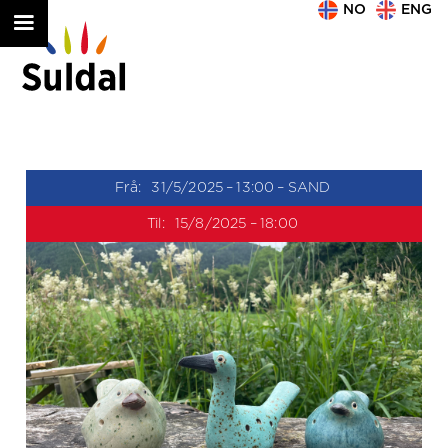
NO
ENG
Frå:
31/5/2025
–
13:00
–
SAND
Til:
15/8/2025
–
18:00