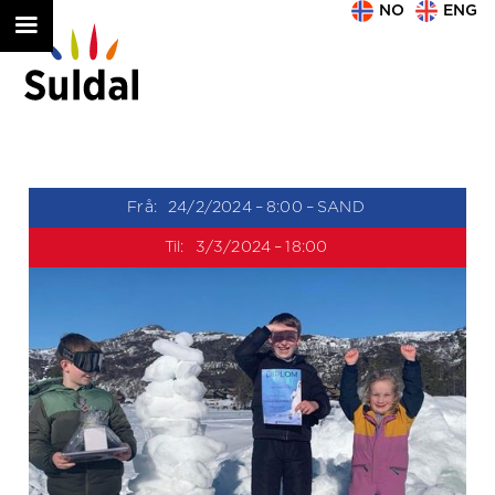
NO
ENG
Frå:
24/2/2024
–
8:00
–
SAND
Til:
3/3/2024
–
18:00