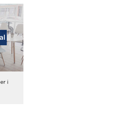
al
er i