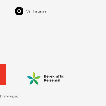
Vår Instagram
hryfylke.no