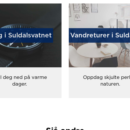
 i Suldalsvatnet
Vandreturer i Suld
øl deg ned på varme
Oppdag skjulte perl
dager.
naturen.