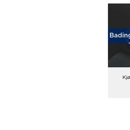
Bading
Kj