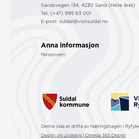
Sandsvegen 134, 4230 Sand (Heile året)
Tel: (+47) 995 63 001
E-post:
suldal@visitsuldal.no
Anna informasjon
Personvern
Denne sida er drifta av Næringshagen i Ryfyl
Design og utvikling | Omega 365 Design