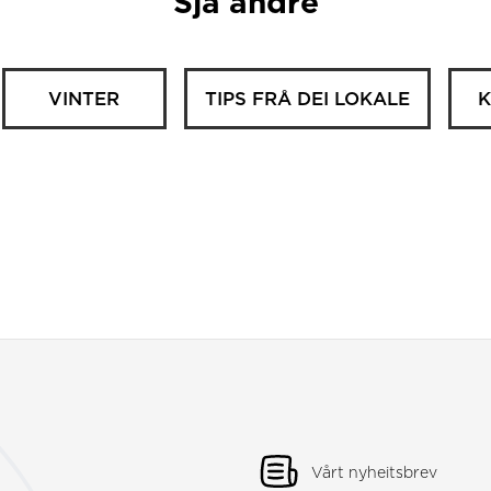
Sjå andre
VINTER
TIPS FRÅ DEI LOKALE
K
Vårt nyheitsbrev