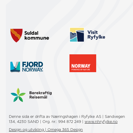
Denne sida er drifta av Næringshagen i Ryfylke AS | Sandvegen
134, 4230 SAND | Org. nr.: 994 872 249 |
www.nhryfylke.no
Design og utvikling | Omega 365 Design