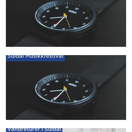
Suldal Musikkfestival
Vandreturer i Suldal