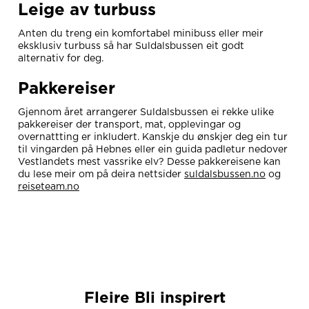
Leige av turbuss
Anten du treng ein komfortabel minibuss eller meir
eksklusiv turbuss så har Suldalsbussen eit godt
alternativ for deg.
Pakkereiser
Gjennom året arrangerer Suldalsbussen ei rekke ulike
pakkereiser der transport, mat, opplevingar og
overnattting er inkludert. Kanskje du ønskjer deg ein tur
til vingarden på Hebnes eller ein guida padletur nedover
Vestlandets mest vassrike elv? Desse pakkereisene kan
du lese meir om på deira nettsider
suldalsbussen.no
og
reiseteam.no
Fleire Bli inspirert