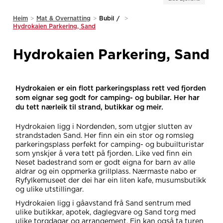
Heim
>
Mat & Overnatting
>
Bubil
/
>
Hydrokaien Parkering, Sand
Hydrokaien Parkering, Sand
Hydrokaien er ein flott parkeringsplass rett ved fjorden
som eignar seg godt for camping- og bubilar. Her har
du tett nærleik til strand, butikkar og meir.
Hydrokaien ligg i Nordenden, som utgjer slutten av
strandstaden Sand. Her finn ein ein stor og romsleg
parkeringsplass perfekt for camping- og bubuilturistar
som ynskjer å vera tett på fjorden. Like ved finn ein
Neset badestrand som er godt eigna for barn av alle
aldrar og ein oppmerka grillplass. Nærmaste nabo er
Ryfylkemuseet der dei har ein liten kafe, musumsbutikk
og ulike utstillingar.
Hydrokaien ligg i gåavstand frå Sand sentrum med
ulike butikkar, apotek, daglegvare og Sand torg med
ulike torgdagar og arrangement. Ein kan også ta turen