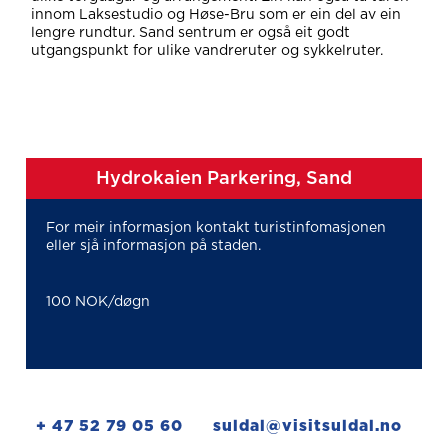
innom Laksestudio og Høse-Bru som er ein del av ein
lengre rundtur. Sand sentrum er også eit godt
utgangspunkt for ulike vandreruter og sykkelruter.
Hydrokaien Parkering, Sand
For meir informasjon kontakt turistinfomasjonen
eller sjå informasjon på staden.
100 NOK/døgn
+ 47 52 79 05 60
suldal@visitsuldal.no