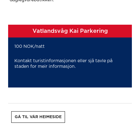
daglegvarebutikken.
Vatlandsvåg Kai Parkering
100 NOK/natt
Kontakt turistinformasjonen eller sjå tavle på
staden for meir informasjon.
GÅ TIL VÅR HEIMESIDE