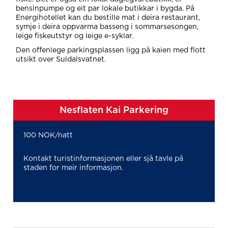
bensinpumpe og eit par lokale butikkar i bygda. På
Energihotellet kan du bestille mat i deira restaurant,
symje i deira oppvarma basseng i sommarsesongen,
leige fiskeutstyr og leige e-syklar.
Den offenlege parkingsplassen ligg på kaien med flott
utsikt over Suldalsvatnet.
Nesflaten Kai Parkering
100 NOK/natt
Kontakt turistinformasjonen eller sjå tavle på
staden for meir informasjon.