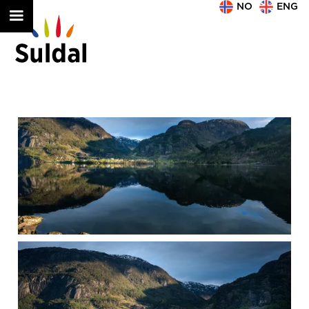
NO
ENG