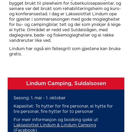
bygget brukt til pleieheim for tuberkulosepasientar, og
seinare var det brukt som rehabiliteringsheim og kurs-
og konferansestad. I dag er Lakseslottet Lindum ope
for gjester i sommarsesongen med gode moglegheiter
for bu- og campingbilar, telt og dei som ynskjer å leige
ei hytte. Området er redd ved Suldalslågen, med
daglegvare, bade- og fiskemogleghetier og ei rekke
vandreruter like ved.
Lindum har også ein fellesgrill som gjestene kan bruke
gratis.
Lindum Camping, Suldalsosen
Sesong: 1. mai - 1. oktober
Kapasitet: To hytter for fire personar, ei hytte for
tre personar, fire hytter for to personar
For meir informasjon og booking sjekk ut
Lakseslottet Lindum & Lindum Camping
(Facebook)