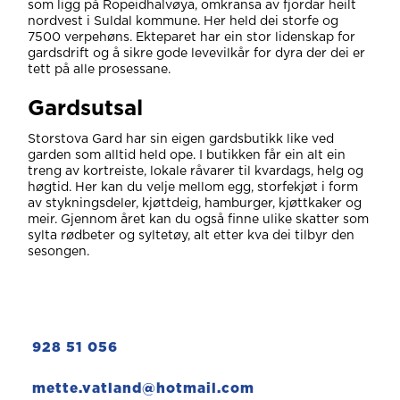
som ligg på Ropeidhalvøya, omkransa av fjordar heilt
nordvest i Suldal kommune. Her held dei storfe og
7500 verpehøns. Ekteparet har ein stor lidenskap for
gardsdrift og å sikre gode levevilkår for dyra der dei er
tett på alle prosessane.
Gardsutsal
Storstova Gard har sin eigen gardsbutikk like ved
garden som alltid held ope. I butikken får ein alt ein
treng av kortreiste, lokale råvarer til kvardags, helg og
høgtid. Her kan du velje mellom egg, storfekjøt i form
av stykningsdeler, kjøttdeig, hamburger, kjøttkaker og
meir. Gjennom året kan du også finne ulike skatter som
sylta rødbeter og syltetøy, alt etter kva dei tilbyr den
sesongen.
928 51 056
mette.vatland@hotmail.com