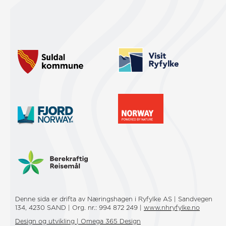
Denne sida er drifta av Næringshagen i Ryfylke AS | Sandvegen
134, 4230 SAND | Org. nr.: 994 872 249 |
www.nhryfylke.no
Design og utvikling | Omega 365 Design