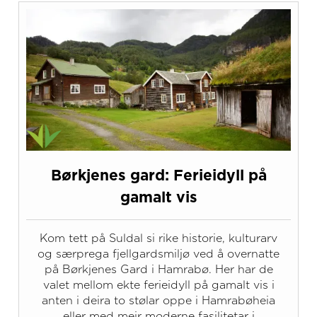
Børkjenes gard: Ferieidyll på
gamalt vis
Kom tett på Suldal si rike historie, kulturarv
og særprega fjellgardsmiljø ved å overnatte
på Børkjenes Gard i Hamrabø. Her har de
valet mellom ekte ferieidyll på gamalt vis i
anten i deira to stølar oppe i Hamrabøheia
eller med meir moderne fasilitetar i