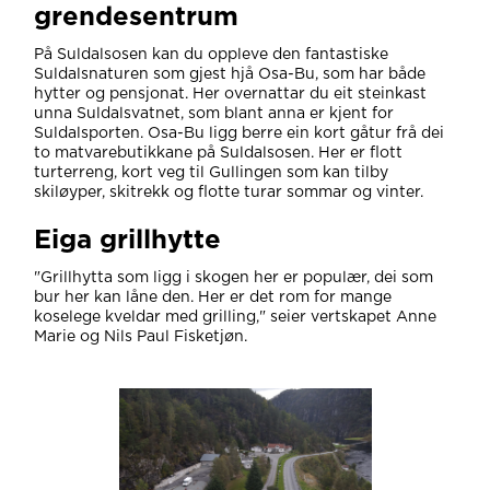
grendesentrum
På Suldalsosen kan du oppleve den fantastiske
Suldalsnaturen som gjest hjå Osa-Bu, som har både
hytter og pensjonat. Her overnattar du eit steinkast
unna Suldalsvatnet, som blant anna er kjent for
Suldalsporten. Osa-Bu ligg berre ein kort gåtur frå dei
to matvarebutikkane på Suldalsosen. Her er flott
turterreng, kort veg til Gullingen som kan tilby
skiløyper, skitrekk og flotte turar sommar og vinter.
Eiga grillhytte
"Grillhytta som ligg i skogen her er populær, dei som
bur her kan låne den. Her er det rom for mange
koselege kveldar med grilling," seier vertskapet Anne
Marie og Nils Paul Fisketjøn.