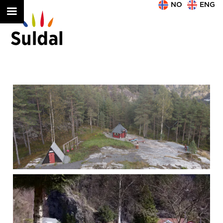
NO
ENG