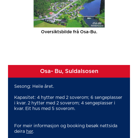
Oversiktsbilde frå Osa-Bu.
Osa- Bu, Suldalsosen
Sesong: Heile året.
Kapasitet: 4 hytter med 2 soverom; 6 sengeplasser
i kvar. 2 hytter med 2 soverom; 4 sengeplasser i
kvar. Eit hus med 5 soverom.
For meir informasjon og booking besøk nettsida
deira
her
.