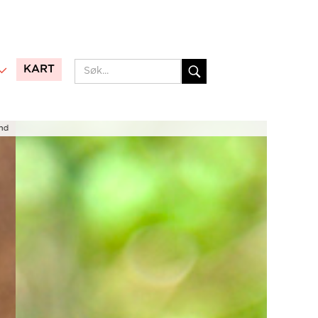
KART
Matskattar i Suldal © Skattkammeret Suldal. Foto: Lise Bjelland