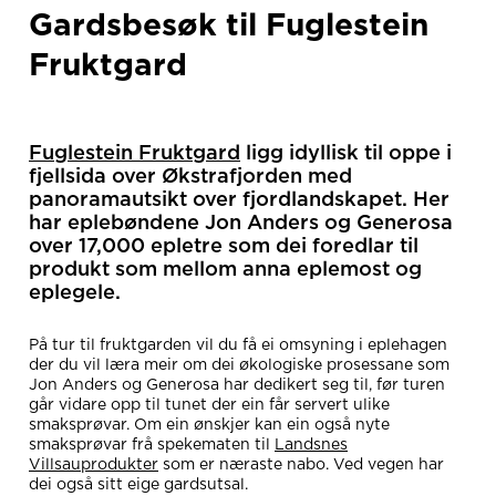
Gardsbesøk til Fuglestein
Fruktgard
Fuglestein Fruktgard
ligg idyllisk til oppe i
fjellsida over Økstrafjorden med
panoramautsikt over fjordlandskapet. Her
har eplebøndene Jon Anders og Generosa
over 17,000 epletre som dei foredlar til
produkt som mellom anna eplemost og
eplegele.
På tur til fruktgarden vil du få ei omsyning i eplehagen
der du vil læra meir om dei økologiske prosessane som
Jon Anders og Generosa har dedikert seg til, før turen
går vidare opp til tunet der ein får servert ulike
smaksprøvar. Om ein ønskjer kan ein også nyte
smaksprøvar frå spekematen til
Landsnes
Villsauprodukter
som er næraste nabo. Ved vegen har
dei også sitt eige gardsutsal.