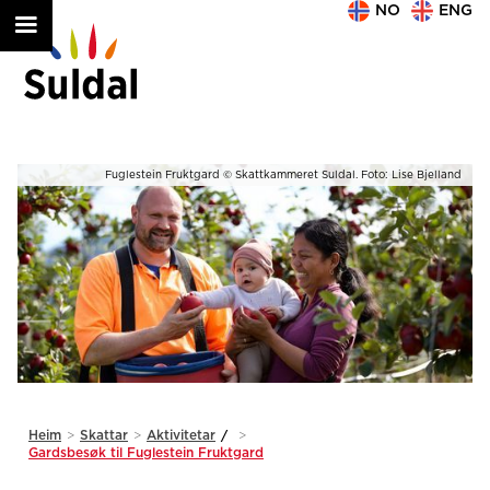
NO
ENG
nd
Fuglestein Fruktgard © Skattkammeret Suldal. Foto: Lise Bjelland
Slide 2 of 2.
Heim
>
Skattar
>
Aktivitetar
/
>
Gardsbesøk til Fuglestein Fruktgard