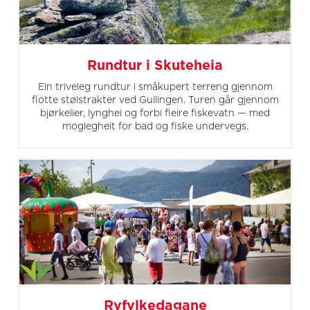
Rundtur i Skuteheia
Ein triveleg rundtur i småkupert terreng gjennom
flotte stølstrakter ved Gullingen. Turen går gjennom
bjørkelier, lynghei og forbi fleire fiskevatn — med
moglegheit for bad og fiske undervegs.
Ryfylkedagane