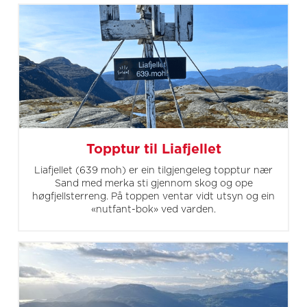
Topptur til Liafjellet
Liafjellet (639 moh) er ein tilgjengeleg topptur nær
Sand med merka sti gjennom skog og ope
høgfjellsterreng. På toppen ventar vidt utsyn og ein
«nutfant-bok» ved varden.