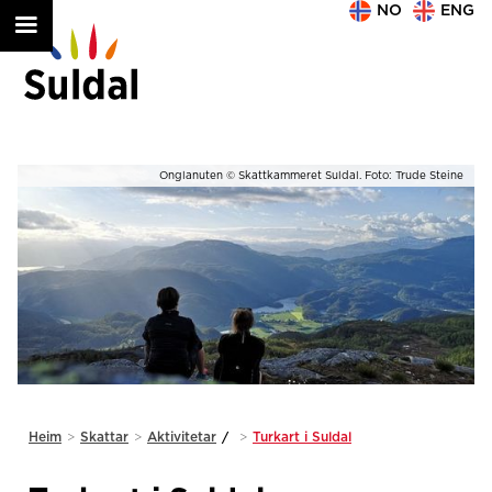
NO
ENG
ne
Slide 2 of 2.
Heim
>
Skattar
>
Aktivitetar
/
>
Turkart i Suldal