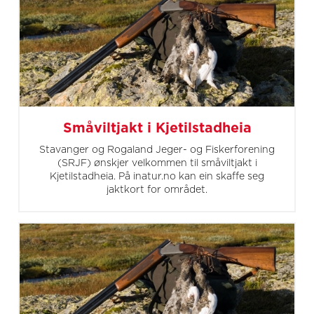
Småviltjakt i Kjetilstadheia
Stavanger og Rogaland Jeger- og Fiskerforening
(SRJF) ønskjer velkommen til småviltjakt i
Kjetilstadheia. På inatur.no kan ein skaffe seg
jaktkort for området.