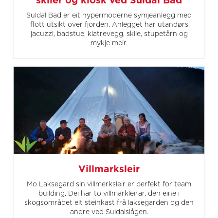
sklier og kiosk ved Suldal Bad
Suldal Bad er eit hypermoderne symjeanlegg med
flott utsikt over fjorden. Anlegget har utandørs
jacuzzi, badstue, klatrevegg, sklie, stupetårn og
mykje meir.
Villmarksleir
Mo Laksegard sin villmerksleir er perfekt for team
building. Dei har to villmarkleirar, den eine i
skogsområdet eit steinkast frå laksegarden og den
andre ved Suldalslågen.