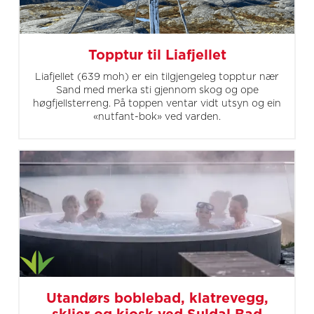
Topptur til Liafjellet
Liafjellet (639 moh) er ein tilgjengeleg topptur nær
Sand med merka sti gjennom skog og ope
høgfjellsterreng. På toppen ventar vidt utsyn og ein
«nutfant-bok» ved varden.
Utandørs boblebad, klatrevegg,