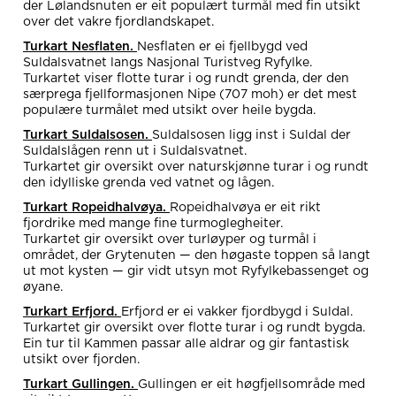
der Lølandsnuten er eit populært turmål med fin utsikt
over det vakre fjordlandskapet.
Turkart Nesflaten.
Nesflaten er ei fjellbygd ved
Suldalsvatnet langs Nasjonal Turistveg Ryfylke.
Turkartet viser flotte turar i og rundt grenda, der den
særprega fjellformasjonen Nipe (707 moh) er det mest
populære turmålet med utsikt over heile bygda.
Turkart Suldalsosen.
Suldalsosen ligg inst i Suldal der
Suldalslågen renn ut i Suldalsvatnet.
Turkartet gir oversikt over naturskjønne turar i og rundt
den idylliske grenda ved vatnet og lågen.
Turkart Ropeidhalvøya.
Ropeidhalvøya er eit rikt
fjordrike med mange fine turmoglegheiter.
Turkartet gir oversikt over turløyper og turmål i
området, der Grytenuten — den høgaste toppen så langt
ut mot kysten — gir vidt utsyn mot Ryfylkebassenget og
øyane.
Turkart Erfjord.
Erfjord er ei vakker fjordbygd i Suldal.
Turkartet gir oversikt over flotte turar i og rundt bygda.
Ein tur til Kammen passar alle aldrar og gir fantastisk
utsikt over fjorden.
Turkart Gullingen.
Gullingen er eit høgfjellsområde med