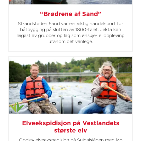
“Brødrene af Sand”
Strandstaden Sand var ein viktig handelsport for
båtbygging på slutten av 1800-talet. Jekta kan
leigast av grupper og lag som ønskjer ei oppleving
utanom det vanlege.
Elveekspidisjon på Vestlandets
største elv
Opplev elveekspedisjon på Suldalslågen med Mo