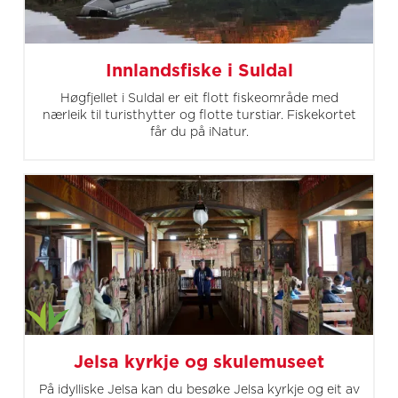
Innlandsfiske i Suldal
Høgfjellet i Suldal er eit flott fiskeområde med
nærleik til turisthytter og flotte turstiar. Fiskekortet
får du på iNatur.
Jelsa kyrkje og skulemuseet
På idylliske Jelsa kan du besøke Jelsa kyrkje og eit av