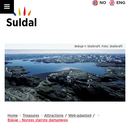
NO
ENG
aft
Oddatjørndammen © Statkraft. Foto: Statkraft.
Slide 2 of 2.
Home
>
Treasures
>
Attractions
/
Well-adapted
/
>
Blåsjø - Noregs største damanlegg