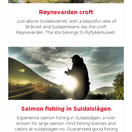
Røynevarden croft
Just above Suldalsvatnet, with a beautiful view of
Bråtveit and Suldalsheiane, lies the croft
Røynevarden. The site belongs to Ryfylkemuseet.
Salmon fishing in Suldalslågen
Experience salmon fishing in Suldalslågen, a river
known for large salmon. Find fishing licenses and
cabins at suldalslagen.no. Guaranteed good fishing