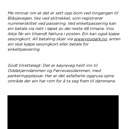
Me minnar om at det er sett opp bom ved inngangen til
Blåsjøvegen, like ved skitrekket, som registrerer
nummerskiltet ved passering. Ved enkeltpassering kan
ein betale via nett i løpet av dei neste 48 timane. Viss
ikkje får ein tilsendt faktura i posten. Ein kan også kjøpe
sesongkort. All betaling skjer via
www.youpark.no
, anten
ein skal kjøpe sesongkort eller betale for
enkeltpassering.
Godt tilrettelagt: Det er køyreveg heilt inn til
Oddatjørndammen og Førrevassdammen, med
parkeringsplassar. Her er det asfalterte oggrusa opne
område der ein har rom for å ta seg fram til dammane.