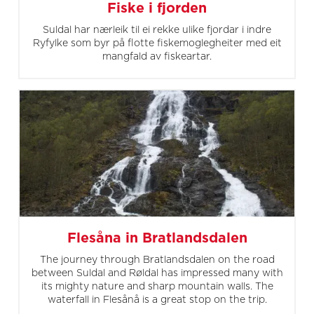
Fiske i fjorden
Suldal har nærleik til ei rekke ulike fjordar i indre
Ryfylke som byr på flotte fiskemoglegheiter med eit
mangfald av fiskeartar.
Flesåna in Bratlandsdalen
The journey through Bratlandsdalen on the road
between Suldal and Røldal has impressed many with
its mighty nature and sharp mountain walls. The
waterfall in Flesånå is a great stop on the trip.