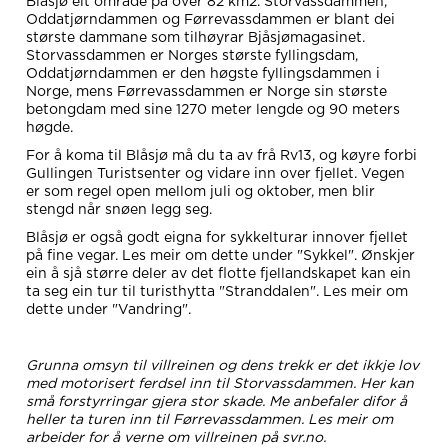
Blåsjø eit område på over 82 km2. Storvassdammen,
Oddatjørndammen og Førrevassdammen er blant dei
største dammane som tilhøyrar Bjåsjømagasinet.
Storvassdammen er Norges største fyllingsdam,
Oddatjørndammen er den høgste fyllingsdammen i
Norge, mens Førrevassdammen er Norge sin største
betongdam med sine 1270 meter lengde og 90 meters
høgde.
For å koma til Blåsjø må du ta av frå Rv13, og køyre forbi
Gullingen Turistsenter og vidare inn over fjellet. Vegen
er som regel open mellom juli og oktober, men blir
stengd når snøen legg seg.
Blåsjø er også godt eigna for sykkelturar innover fjellet
på fine vegar. Les meir om dette under "Sykkel". Ønskjer
ein å sjå større deler av det flotte fjellandskapet kan ein
ta seg ein tur til turisthytta "Stranddalen". Les meir om
dette under "Vandring".
Grunna omsyn til villreinen og dens trekk er det ikkje lov
med motorisert ferdsel inn til Storvassdammen. Her kan
små forstyrringar gjera stor skade. Me anbefaler difor å
heller ta turen inn til Førrevassdammen. Les meir om
arbeider for å verne om villreinen på svr.no.